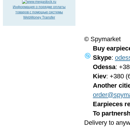
Информация о порядке оплаты
товаров с помощью системы
WebMoney Transfer
© Spymarket
Buy earpiec
Skype
:
odes
Odessa
: +3
Kiev
: +380 (
Another citi
order@spyma
Earpieces re
To partnersh
Delivery to anyw