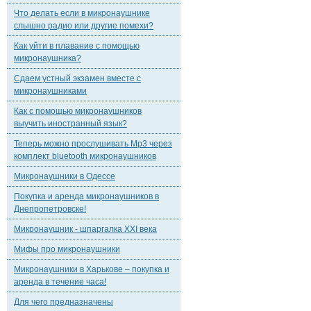
Что делать если в микронаушнике
слышно радио или другие помехи?
Как уйти в плавание с помощью
микронаушника?
Сдаем устный экзамен вместе с
микронаушниками
Как с помощью микронаушников
выучить иностранный язык?
Теперь можно прослушивать Mp3 через
комплект bluetooth микронаушников
Микронаушники в Одессе
Покупка и аренда микронаушников в
Днепропетровске!
Микронаушник - шпаргалка XXI века
Мифы про микронаушники
Микронаушники в Харькове – покупка и
аренда в течение часа!
Для чего предназначены