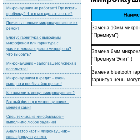
Микронаушник не работает! Где искать
проблему? Что я мог сделать не так?
Наиме
Причины поломки микронаушников и их
Замена 10мм микрон
ремонт!
"Премиум")
Блютус гарнитура с выводным
микрофоном или гарнитура с
усилителем заводского микрофона?
Замена 6мм микрона
Что выбрать?
"Премиум Элит" )
Микронаушник – залог вашего успеха в
посольстве!
Замена bluetooth га
Микронаушники в кредит – очень
гарнитур цены могут
выгодно и необычайно просто!
Как заменить леску в микронаушнике?
Ватный фильтр в микронаушнике –
меняем сами!
Спец техника из кинофильмов –
выполнимо любое задание!
Анализатор карт и микронаушник –
ваша формула успеха.