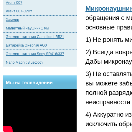
Агент 007
Микронаушни
Агент 007-Элит
обращения с м
Хаммер
основные прав
Магнитный наушник 1 мм
Элемент питания Camelion LR521
1) Не ронять м
Батарейка Энергия AG0
2) Всегда вовр
Элемент питания Sony SR416/337
Дабы микронау
Nano Magnit Bluetooth
3) Не оставлят
вы можете забы
Мы на телевидении
полной разрядк
неисправности.
4) Аккуратно и
исключить обр