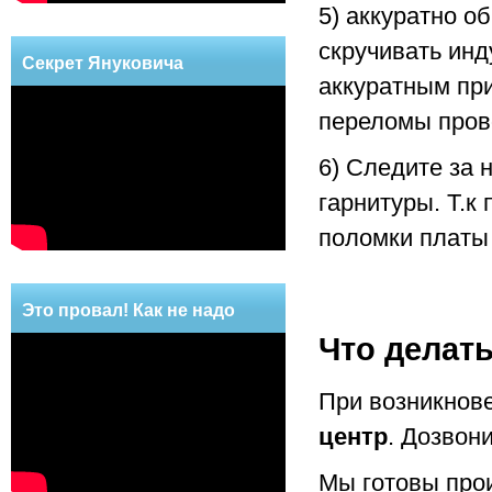
5) аккуратно о
скручивать инд
Секрет Януковича
аккуратным при
переломы пров
6) Следите за 
гарнитуры. Т.к
поломки платы 
Это провал! Как не надо
Что делат
делать!
При возникнов
центр
. Дозвон
Мы готовы про