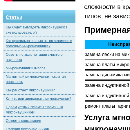
сложности в к
типов, не завис
Статьи
Как будет выглядеть микронаушник в
Примерная
ухе пользователя?
Как правильно списывать на экзамене с
Неисправн
помощью микронаушника?
замена лески на ми
Советы по эксплуатации скрытого
наушника
замена платы микр
Микронаушник и iPhone
замена динамика м
Магнитный микронаушник - скрытая
опасность
замена индуктивной
Как работает микронаушник?
замена индуктивной 
Купить или арендовать микронаушник?
ремонт платы гарни
Сдаем устный экзамен с помощью
микронаушников!
Услуга мгн
Секреты списывания
микронаушн
Отличия микронаушников