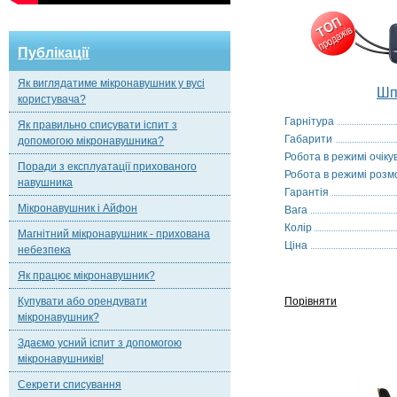
Публікації
Як виглядатиме мікронавушник у вусі
Шп
користувача?
Гарнітура
Як правильно списувати іспит з
Габарити
допомогою мікронавушника?
Робота в режимі очіку
Поради з експлуатації прихованого
Робота в режимі розм
навушника
Гарантія
Мікронавушник і Айфон
Вага
Колір
Магнітний мікронавушник - прихована
Ціна
небезпека
Як працює мікронавушник?
Купувати або орендувати
Порівняти
мікронавушник?
Здаємо усний іспит з допомогою
мікронавушників!
Секрети списування