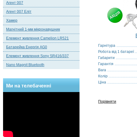
Агент 007
Агент 007 Еліт
Хамер
Магнітний 1-мм мікронавушник
Елемент живлення Camelion LR521
Гарнітура
Батарейка Енергія AG0
Робота від 1 батареї
Елемент живлення Sony SR416/337
Габарити
Гарантія
Nano Magnit Bluetooth
Вага
Колір
Ціна
Ми на телебаченні
Порівняти