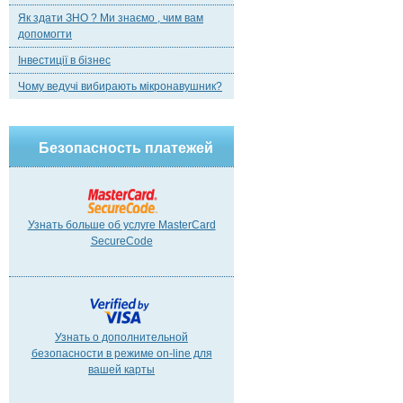
Як здати ЗНО ? Ми знаємо , чим вам
допомогти
Інвестиції в бізнес
Чому ведучі вибирають мікронавушник?
Безопасность платежей
Узнать больше об услуге MasterCard
SecureCode
Узнать о дополнительной
безопасности в режиме on-line для
вашей карты