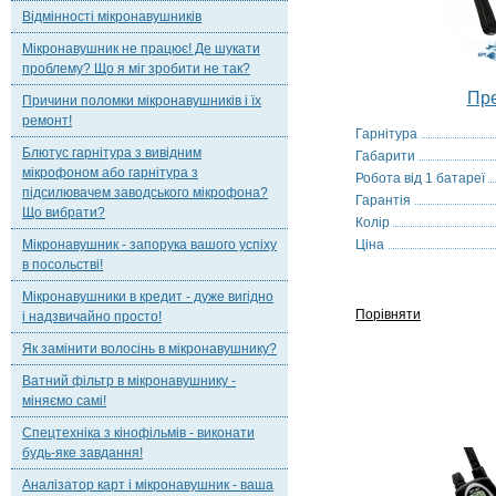
Відмінності мікронавушників
Мікронавушник не працює! Де шукати
проблему? Що я міг зробити не так?
Пре
Причини поломки мікронавушників і їх
ремонт!
Гарнітура
Блютус гарнітура з вивідним
Габарити
мікрофоном або гарнітура з
Робота від 1 батареї
підсилювачем заводського мікрофона?
Гарантія
Що вибрати?
Колір
Мікронавушник - запорука вашого успіху
Ціна
в посольстві!
Мікронавушники в кредит - дуже вигідно
Порівняти
і надзвичайно просто!
Як замінити волосінь в мікронавушнику?
Ватний фільтр в мікронавушнику -
міняємо самі!
Спецтехніка з кінофільмів - виконати
будь-яке завдання!
Аналізатор карт і мікронавушник - ваша