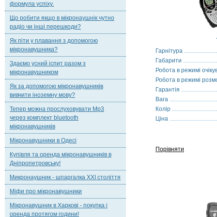
формула успіху.
Що робити якщо в мікронаушнік чутно
радіо чи інші перешкоди?
Як піти у плавання з допомогою
мікронавушника?
Гарнітура
Габарити
Здаємо усний іспит разом з
Робота в режимі очіку
мікронавушником
Робота в режимі розм
Як за допомогою мікронавушників
Гарантія
вивчити іноземну мову?
Вага
Тепер можна прослуховувати Mp3
Колір
через комплект bluetooth
Ціна
мікронавушників
Мікронавушники в Одесі
Порівняти
Купівля та оренда мікронавушників в
Дніпропетровську!
Микронаушник - шпаргалка XXI століття
Міфи про мікронавушники
Мікронавушник в Харкові - покупка і
оренда протягом години!