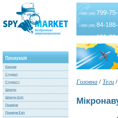
799-75
+380 (48)
84-188
+380 (98)
101-99
+380 (63)
Продукція
Економ
Студент
Головна
/
Теги
Студент+
Шпигун
Шпигун-Еліт
Мікронав
Преміум
Преміум Еліт