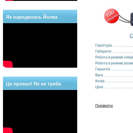
Як народилась Йолка
С
Гарнітура
Габарити
Робота в режимі очіку
Робота в режимі розм
Гарантія
Вага
Колір
Це провал! Як не треба
Ціна
робити!
Порівняти