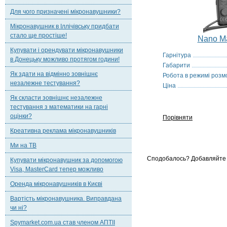
Для чого призначені мікронавушники?
Мікронавушник в Іллічівську придбати
стало ще простіше!
Nano Ma
Купувати і орендувати мікронавушники
Гарнітура
в Донецьку можливо протягом години!
Габарити
Як здати на відмінно зовнішнє
Робота в режимі розм
незалежне тестування?
Ціна
Як скласти зовнішнє незалежне
тестування з математики на гарні
оцінки?
Порівняти
Креативна реклама мікронавушників
Ми на ТВ
Сподобалось? Добавляйте 
Купувати мікронавушник за допомогою
Visa, MasterCard тепер можливо
Оренда мікронавушників в Києві
Вартість мікронавушника. Виправдана
чи ні?
Spymarket.com.ua став членом АПТІІ