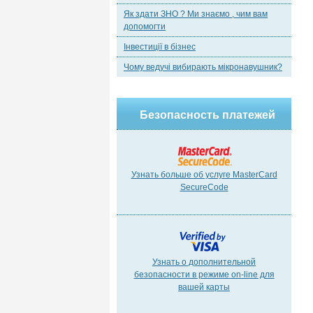
Як здати ЗНО ? Ми знаємо , чим вам
допомогти
Інвестиції в бізнес
Чому ведучі вибирають мікронавушник?
Безопасность платежей
Узнать больше об услуге MasterCard
SecureCode
Узнать о дополнительной
безопасности в режиме on-line для
вашей карты