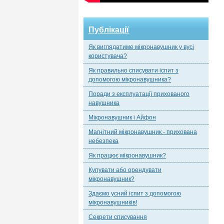
Публікації
Як виглядатиме мікронавушник у вусі
користувача?
Як правильно списувати іспит з
допомогою мікронавушника?
Поради з експлуатації прихованого
навушника
Мікронавушник і Айфон
Магнітний мікронавушник - прихована
небезпека
Як працює мікронавушник?
Купувати або орендувати
мікронавушник?
Здаємо усний іспит з допомогою
мікронавушників!
Секрети списування