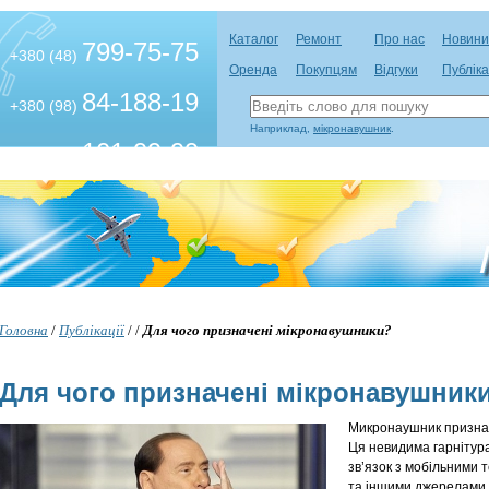
Каталог
Ремонт
Про нас
Новини
799-75-75
+380 (48)
Оренда
Покупцям
Відгуки
Публіка
84-188-19
+380 (98)
Наприклад,
мікронавушник
.
101-99-99
+380 (63)
Головна
/
Публікації
/
/
Для чого призначені мікронавушники?
Для чого призначені мікронавушник
Микронаушник признач
Ця невидима гарнітур
зв’язок з мобільними
та іншими джерелами з