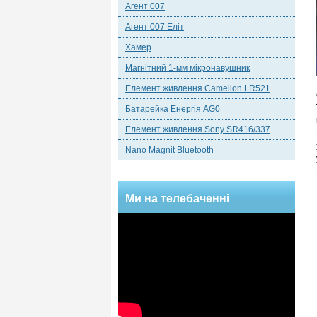
Агент 007
Агент 007 Еліт
Хамер
Магнітний 1-мм мікронавушник
Елемент живлення Camelion LR521
Батарейка Енергія AG0
Елемент живлення Sony SR416/337
Nano Magnit Bluetooth
Ми на телебаченні