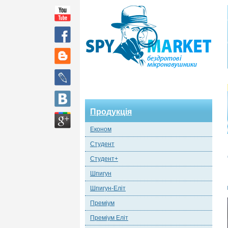
Продукція
Економ
Студент
Студент+
Шпигун
Шпигун-Еліт
Преміум
Преміум Еліт