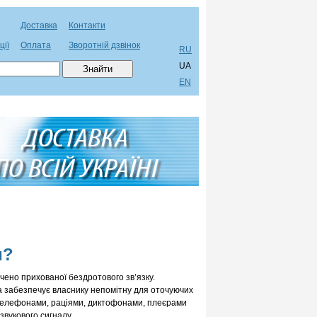
Доставка
Контакти
ції
Оплата
Зворотній дзвінок
RU
UA
EN
и?
ено прихованої бездротового зв’язку.
а забезпечує власнику непомітну для оточуючих
 телефонами, раціями, диктофонами, плеєрами
вукового сигналу.