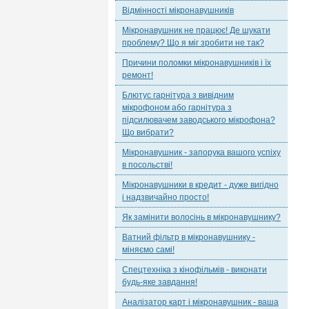
Відмінності мікронавушників
Мікронавушник не працює! Де шукати
проблему? Що я міг зробити не так?
Причини поломки мікронавушників і їх
ремонт!
Блютус гарнітура з вивідним
мікрофоном або гарнітура з
підсилювачем заводського мікрофона?
Що вибрати?
Мікронавушник - запорука вашого успіху
в посольстві!
Мікронавушники в кредит - дуже вигідно
і надзвичайно просто!
Як замінити волосінь в мікронавушнику?
Ватний фільтр в мікронавушнику -
міняємо самі!
Спецтехніка з кінофільмів - виконати
будь-яке завдання!
Аналізатор карт і мікронавушник - ваша