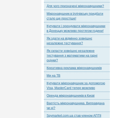
Для чого призначені мікронавушники?
Мікронавушник в Іллічівську придбати
стало ще простіше!
Купувати і орендувати мікронавушники
в Донецьку можливо протягом години!
Як здати на відмінно зовнішнє
незалежне тестування?
Як скласти зовнішнє незалежне
тестування з математики на гарні
оцінки?
Креативна реклама мікронавушників
Ми на ТВ
Купувати мікронавушник за допомогою
Visa, MasterCard тепер можливо
Оренда мікронавушників в Києві
Вартість мікронавушника. Виправдана
чи ні?
Spymarket.com.ua став членом АПТІІ