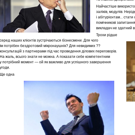
Найчастіше використов
заліків, модулів. Нері
і абітурієнтам... стат
помічникові запитання
викладач не здатний в
Трохи рідше
серед наших клієнтів зустрічаються бізнесмени. Для чого
їм потрібен бездротовий мікронаушнік? Для невидимих ??
консультацій з партнерами під час проведення ділових переговорів.
На жаль, всього знати не можна. А показати себе компетентним
у потрібний момент — ой як важливо для успішного завершення
угоди.
Ще одна