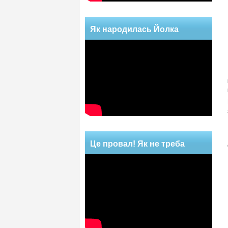
Як народилась Йолка
Це провал! Як не треба
робити!