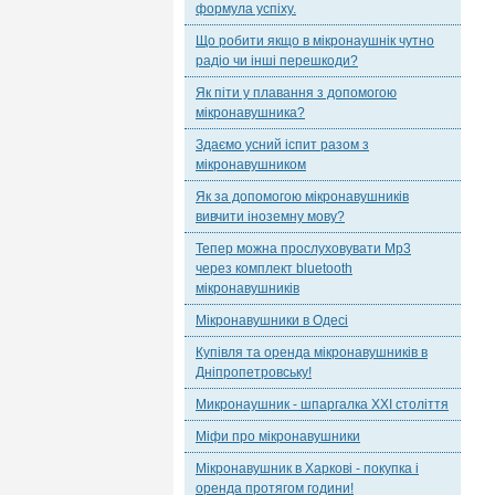
формула успіху.
Що робити якщо в мікронаушнік чутно
радіо чи інші перешкоди?
Як піти у плавання з допомогою
мікронавушника?
Здаємо усний іспит разом з
мікронавушником
Як за допомогою мікронавушників
вивчити іноземну мову?
Тепер можна прослуховувати Mp3
через комплект bluetooth
мікронавушників
Мікронавушники в Одесі
Купівля та оренда мікронавушників в
Дніпропетровську!
Микронаушник - шпаргалка XXI століття
Міфи про мікронавушники
Мікронавушник в Харкові - покупка і
оренда протягом години!