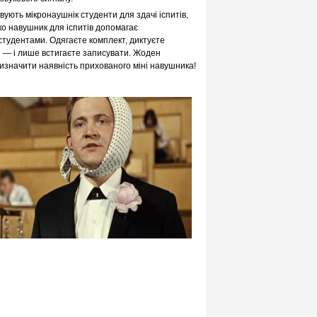
ують мікронаушнік студенти для здачі іспитів,
дко навушник для іспитів допомагає
и студентами. Одягаєте комплект, диктуєте
 — і лише встигаєте записувати. Жоден
изначити наявність прихованого міні навушника!