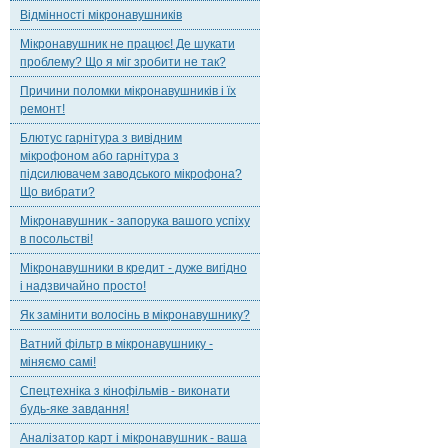
Відмінності мікронавушників
Мікронавушник не працює! Де шукати
проблему? Що я міг зробити не так?
Причини поломки мікронавушників і їх
ремонт!
Блютус гарнітура з вивідним
мікрофоном або гарнітура з
підсилювачем заводського мікрофона?
Що вибрати?
Мікронавушник - запорука вашого успіху
в посольстві!
Мікронавушники в кредит - дуже вигідно
і надзвичайно просто!
Як замінити волосінь в мікронавушнику?
Ватний фільтр в мікронавушнику -
міняємо самі!
Спецтехніка з кінофільмів - виконати
будь-яке завдання!
Аналізатор карт і мікронавушник - ваша