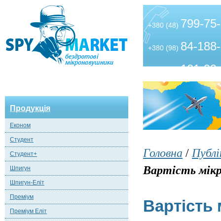
799-75
+380 (48)
84-188
+380 (98)
101-99
+380 (63)
Продукція
Економ
Студент
Головна
/
Публі
Студент+
Вартість мікр
Шпигун
Шпигун-Еліт
Преміум
Вартість
Преміум Еліт