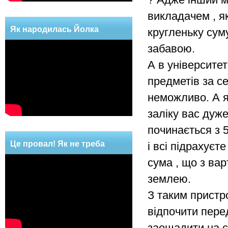
викладачем , я
Як народилась Йолка
кругленьку сум
забавою.
А в університеті
предметів за се
неможливо. А як
заліку вас дуже
починається з 5
Це провал! Як не треба
і всі підрахуєт
робити!
сума , що з вар
землею.
З таким пристр
відпочити перед
заощадити на с