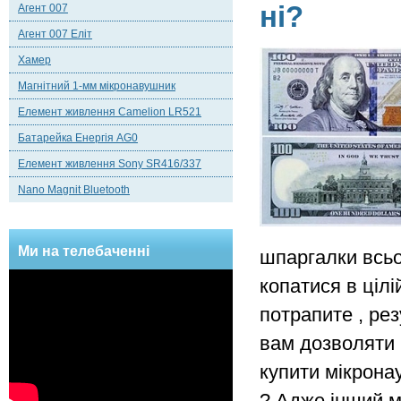
ні?
Агент 007
Агент 007 Еліт
Хамер
Магнітний 1-мм мікронавушник
Елемент живлення Camelion LR521
Батарейка Енергія AG0
Елемент живлення Sony SR416/337
Nano Magnit Bluetooth
Ми на телебаченні
шпаргалки всьог
копатися в цілі
потрапите , ре
вам дозволяти 
купити мікронау
? Адже інший м