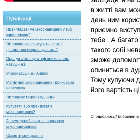
в житті вам мож
Публікації
день ним корист
приємно виступа
Як виглядатиме мікронавушник у вусі
користувача?
тебе . А багат
Як правильно списувати іспит з
такого собі нев
допомогою мікронавушника?
зможе допомогт
Поради з експлуатації прихованого
навушника
опиниться в дур
Мікронавушник і Айфон
Тому купуючи да
Магнітний мікронавушник - прихована
небезпека
його вартість 
Як працює мікронавушник?
Купувати або орендувати
мікронавушник?
Сподобалось? Добавляйте 
Здаємо усний іспит з допомогою
мікронавушників!
Секрети списування