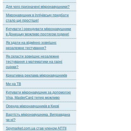
Для чого призначені мікронавушники?
Мікронавушник в Іллічівську придбати
стало ще простіше!
Купувати і орендувати мікронавушники
в Донецьку можливо протягом години!
Як здати на відмінно зовнішнє
незалежне тестування?
Як скласти зовнішнє незалежне
тестування з математики на гарні
оцінки?
Креативна реклама мікронавушників
Ми на ТВ
Купувати мікронавушник за допомогою
Visa, MasterCard тепер можливо
Оренда мікронавушників в Києві
Вартість мікронавушника. Виправдана
чи ні?
Spymarket.com.ua став членом АПТІІ