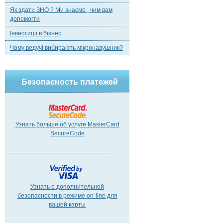
Як здати ЗНО ? Ми знаємо , чим вам
допомогти
Інвестиції в бізнес
Чому ведучі вибирають мікронавушник?
Безопасность платежей
Узнать больше об услуге MasterCard
SecureCode
Узнать о дополнительной
безопасности в режиме on-line для
вашей карты