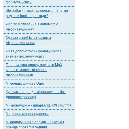
формула успіху.
Що робити якщо в мікронаушнік чутно
радіо чи інші перешкоди?
Як піти у плавання з допомогою
мікронавушника?
Здаємо усний іспит разом з
мікронавушником
Як за допомогою мікронавушників
вивчити іноземну мову?
Тепер можна прослуховувати Mp3
через комплект bluetooth
мікронавушників
Мікронавушники в Одесі
Купівля та оренда мікронавушників в
Дніпропетровську!
Микронаушник - шпаргалка XXI століття
Міфи про мікронавушники
Мікронавушник в Харкові - покупка і
оренда протягом години!