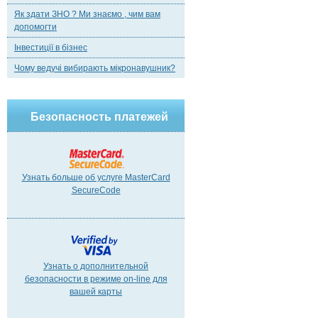
Як здати ЗНО ? Ми знаємо , чим вам
допомогти
Інвестиції в бізнес
Чому ведучі вибирають мікронавушник?
Безопасность платежей
Узнать больше об услуге MasterCard
SecureCode
Узнать о дополнительной
безопасности в режиме on-line для
вашей карты