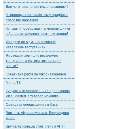
Для чого призначені мікронавушники?
Мікронавушник в Іллічівську придбати
стало ще простіше!
Купувати і орендувати мікронавушники
в Донецьку можливо протягом години!
Як здати на відмінно зовнішнє
незалежне тестування?
Як скласти зовнішнє незалежне
тестування з математики на гарні
оцінки?
Креативна реклама мікронавушників
Ми на ТВ
Купувати мікронавушник за допомогою
Visa, MasterCard тепер можливо
Оренда мікронавушників в Києві
Вартість мікронавушника. Виправдана
чи ні?
Spymarket.com.ua став членом АПТІІ