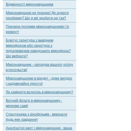
Відмінності мікронавушників
Мікронавушник не працює! Де шукати
проблему? Що я міг зробити не так?
Причини поломки мікронавушників і їх
ремонт!
Блютус гарнітура з вивідним
мікрофоном або гарнітура з
підсилювачем заводського мікрофона?
Що вибрати?
Мікронавушник - запорука вашого успіху
в посольстві!
Мікронавушники в кредит - дуже вигідно
і надзвичайно просто!
Як замінити волосінь в мікронавушнику?
Ватний фільтр в мікронавушнику -
міняємо самі!
Спецтехніка з кінофільмів - виконати
будь-яке завдання!
Аналізатор карт і мікронавушник - ваша