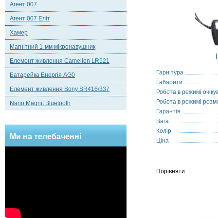
Агент 007
Агент 007 Еліт
Хамер
Магнітний 1-мм мікронавушник
Елемент живлення Camelion LR521
Гарнітура
Батарейка Енергія AG0
Габарити
Елемент живлення Sony SR416/337
Робота в режимі очіку
Робота в режимі розм
Nano Magnit Bluetooth
Гарантія
Вага
Колір
Ми на телебаченні
Ціна
Порівняти