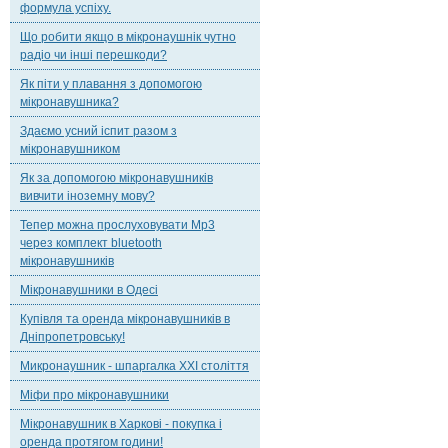
формула успіху.
Що робити якщо в мікронаушнік чутно
радіо чи інші перешкоди?
Як піти у плавання з допомогою
мікронавушника?
Здаємо усний іспит разом з
мікронавушником
Як за допомогою мікронавушників
вивчити іноземну мову?
Тепер можна прослуховувати Mp3
через комплект bluetooth
мікронавушників
Мікронавушники в Одесі
Купівля та оренда мікронавушників в
Дніпропетровську!
Микронаушник - шпаргалка XXI століття
Міфи про мікронавушники
Мікронавушник в Харкові - покупка і
оренда протягом години!