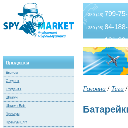
799-75
+380 (48)
84-188
+380 (98)
101-99
+380 (63)
Продукція
Економ
Студент
Головна
/
Теги
Студент+
Шпигун
Шпигун-Еліт
Батарейк
Преміум
Преміум Еліт