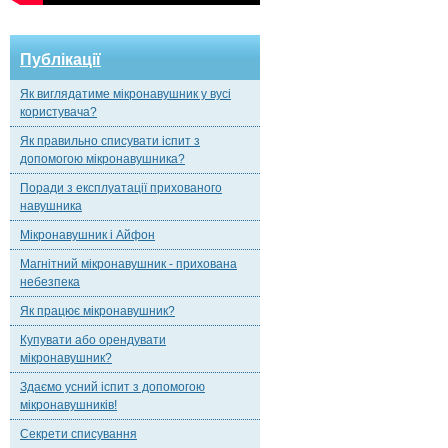
Публікації
Як виглядатиме мікронавушник у вусі
користувача?
Як правильно списувати іспит з
допомогою мікронавушника?
Поради з експлуатації прихованого
навушника
Мікронавушник і Айфон
Магнітний мікронавушник - прихована
небезпека
Як працює мікронавушник?
Купувати або орендувати
мікронавушник?
Здаємо усний іспит з допомогою
мікронавушників!
Секрети списування