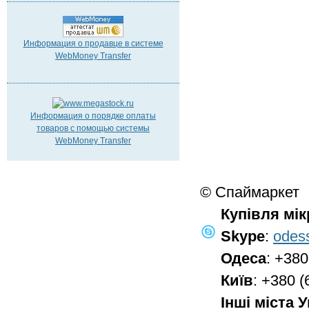
Информация о продавце в системе
WebMoney Transfer
Информация о порядке оплаты
товаров с помощью системы
WebMoney Transfer
© Спаймаркет
Купівля мі
Skype
:
odes
Одеса
: +380
Київ
: +380 (
Інші міста 