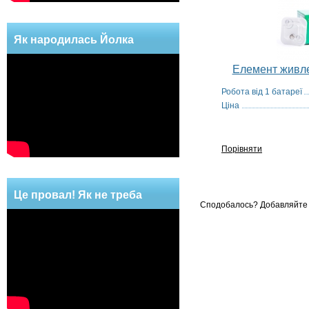
Як народилась Йолка
Елемент живл
Робота від 1 батареї
Ціна
Порівняти
Це провал! Як не треба
Сподобалось? Добавляйте 
робити!