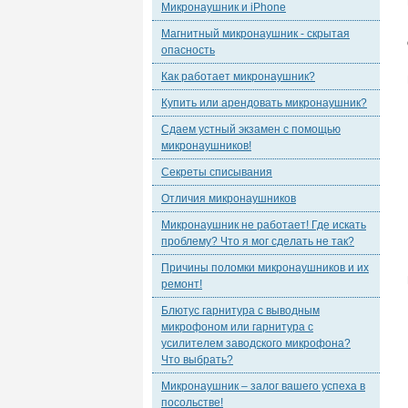
Микронаушник и iPhone
Магнитный микронаушник - скрытая
опасность
Как работает микронаушник?
Купить или арендовать микронаушник?
Сдаем устный экзамен с помощью
микронаушников!
Секреты списывания
Отличия микронаушников
Микронаушник не работает! Где искать
проблему? Что я мог сделать не так?
Причины поломки микронаушников и их
ремонт!
Блютус гарнитура с выводным
микрофоном или гарнитура с
усилителем заводского микрофона?
Что выбрать?
Микронаушник – залог вашего успеха в
посольстве!