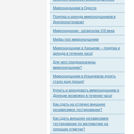
Микронаушники в Одессе
Покупка и аренда микронаушников в
Днепропетровске!
Микронаушник - шпаргалка XXI века
Мифы про микронаушники
Микронаушники в Харькове – покупка и
аренда в течение часа!
Для чего предназначены
микронаушники?
Микронаушники в Ильичевске купить
стало еще проще!
Купить и арендовать микронаушники в
Донецке возможно в течение часа!
Как сдать на отлично внешнее
независимое тестирование?
Как сдать внешнее независимое
тестирование по математике на
хорошие отметки?