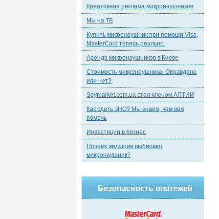
Креативная реклама микронаушников
Мы на ТВ
Купить микронаушник при помощи Visa,
MasterCard теперь реально.
Аренда микронаушников в Киеве
Стоимость микронаушника. Оправдана
или нет?
Spymarket.com.ua стал членом АПТИИ
Как сдать ЗНО? Мы знаем, чем вам
помочь
Инвестиции в бизнес
Почему ведущие выбирают
микронаушник?
Безопасность платежей