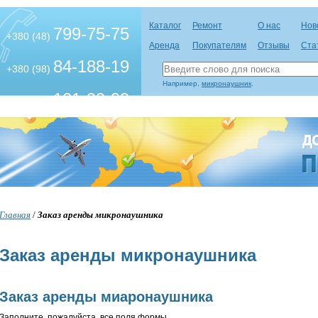
Каталог
Ремонт
О нас
Нов
799-75-75
+380 (48)
Аренда
Покупателям
Отзывы
Ста
84-188-19
+380 (98)
Например,
микронаушник
.
101-99-99
+380 (63)
Главная
/
Заказ аренды микронаушника
Заказ аренды микронаушника
Заказ аренды миаронаушника
Заполните, пожалуйста, все поля формы.