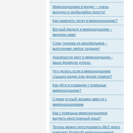
Микронаушники в кредит – очень
выгодно и необычайно просто!
Как заменить леску в микронаушнике?
Ватный фильтр в микронаушнике –
меняем сами!
Спец техника из кинофильмов –
выполнимо любое задание!
Анализатор карт и микронаушник –
ваша формула успеха.
Что делать если в микронаушнике
слышно радио или другие помехи?
Как уйти в плавание с помощью
микронаушника?
Сдаем устный экзамен вместе с
микронаушниками
Как с помощью микронаушников
выучить иностранный язык?
Теперь можно прослушивать Mp3 через
комплект bluetooth микронаушников