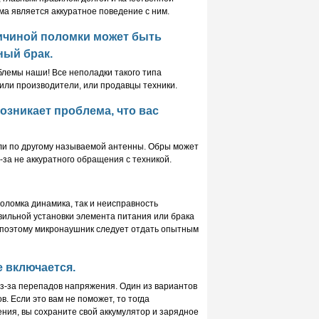
ма является аккуратное поведение с ним.
чиной поломки может быть
ный брак
.
блемы наши! Все неполадки такого типа
или производители, или продавцы техники.
возникает проблема, что вас
или по другому называемой антенны. Обры может
з-за не аккуратного обращения с техникой.
 поломка динамика, так и неисправность
вильной установки элемента питания или брака
, поэтому микронаушник следует отдать опытным
е включается.
 из-за перепадов напряжения. Один из вариантов
. Если это вам не поможет, то тогда
ния, вы сохраните свой аккумулятор и зарядное