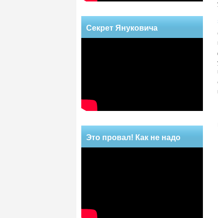
Секрет Януковича
Это провал! Как не надо
делать!