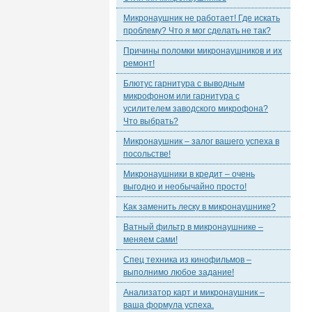
Микронаушник не работает! Где искать
проблему? Что я мог сделать не так?
Причины поломки микронаушников и их
ремонт!
Блютус гарнитура с выводным
микрофоном или гарнитура с
усилителем заводского микрофона?
Что выбрать?
Микронаушник – залог вашего успеха в
посольстве!
Микронаушники в кредит – очень
выгодно и необычайно просто!
Как заменить леску в микронаушнике?
Ватный фильтр в микронаушнике –
меняем сами!
Спец техника из кинофильмов –
выполнимо любое задание!
Анализатор карт и микронаушник –
ваша формула успеха.