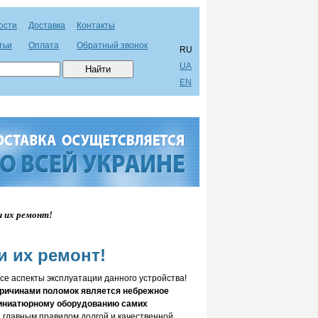
ости
Доставка
Контакты
тьи
Оплата
Обратный звонок
RU
UA
EN
 их ремонт!
 их ремонт!
се аспекты эксплуатации данного устройства!
ричинами поломок является небрежное
миниатюрному оборудованию самих
, главным правилом долгой и качественной