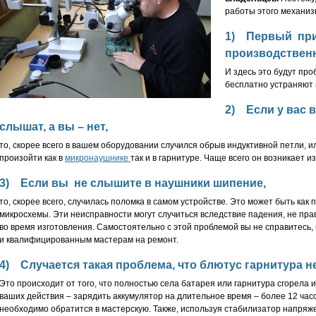
работы этого механиз
1)
Первый при
производствен
И здесь это будут про
бесплатно устраняют 
2)
Если у вас 
слышат, а вы – нет,
то, скорее всего в вашем оборудовании случился обрыв индуктивной петли, 
произойти как в
микронаушнике
так и в гарнитуре. Чаще всего он возникает и
3)
Если вы не слышите в наушники шипение,
то, скорее всего, случилась поломка в самом устройстве. Это может быть как
микросхемы. Эти неисправности могут случиться вследствие падения, не пра
во время изготовления. Самостоятельно с этой проблемой вы не справитесь
и квалифицированным мастерам на ремонт.
4)
Случается такая проблема, что блютус гарнитура н
Это происходит от того, что полностью села батарея или гарнитура сгорела
ваших действия – зарядить аккумулятор на длительное время – более 12 часов
необходимо обратится в мастерскую. Также,
используя стабилизатор напряже