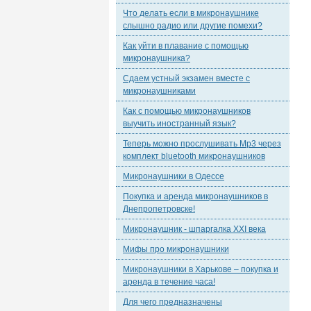
Что делать если в микронаушнике
слышно радио или другие помехи?
Как уйти в плавание с помощью
микронаушника?
Сдаем устный экзамен вместе с
микронаушниками
Как с помощью микронаушников
выучить иностранный язык?
Теперь можно прослушивать Mp3 через
комплект bluetooth микронаушников
Микронаушники в Одессе
Покупка и аренда микронаушников в
Днепропетровске!
Микронаушник - шпаргалка XXI века
Мифы про микронаушники
Микронаушники в Харькове – покупка и
аренда в течение часа!
Для чего предназначены