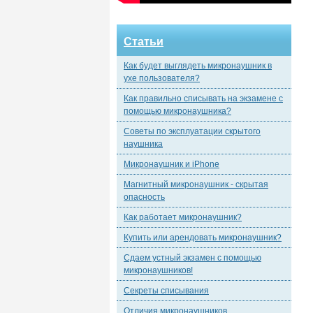
Статьи
Как будет выглядеть микронаушник в
ухе пользователя?
Как правильно списывать на экзамене с
помощью микронаушника?
Советы по эксплуатации скрытого
наушника
Микронаушник и iPhone
Магнитный микронаушник - скрытая
опасность
Как работает микронаушник?
Купить или арендовать микронаушник?
Сдаем устный экзамен с помощью
микронаушников!
Секреты списывания
Отличия микронаушников