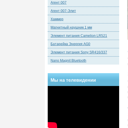
Агент 007
Агент 007-Элит
Хаммер
Магнитный наушник 1 мм
Элемент питания Camelion LR521
Батарейка Энергия AG0
Элемент питания Sony SR416/337
Nano Magnit Bluetooth
Мы на телевидении