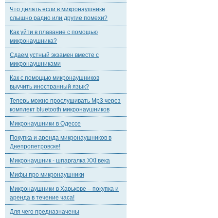
Что делать если в микронаушнике
слышно радио или другие помехи?
Как уйти в плавание с помощью
микронаушника?
Сдаем устный экзамен вместе с
микронаушниками
Как с помощью микронаушников
выучить иностранный язык?
Теперь можно прослушивать Mp3 через
комплект bluetooth микронаушников
Микронаушники в Одессе
Покупка и аренда микронаушников в
Днепропетровске!
Микронаушник - шпаргалка XXI века
Мифы про микронаушники
Микронаушники в Харькове – покупка и
аренда в течение часа!
Для чего предназначены