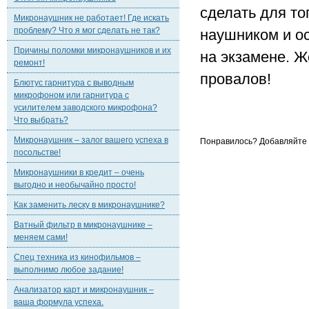
сделать для то
Микронаушник не работает! Где искать
проблему? Что я мог сделать не так?
наушником и ос
Причины поломки микронаушников и их
на экзамене. Ж
ремонт!
провалов!
Блютус гарнитура с выводным
микрофоном или гарнитура с
усилителем заводского микрофона?
Что выбрать?
Микронаушник – залог вашего успеха в
Понравилось? Добавляйте к
посольстве!
Микронаушники в кредит – очень
выгодно и необычайно просто!
Как заменить леску в микронаушнике?
Ватный фильтр в микронаушнике –
меняем сами!
Спец техника из кинофильмов –
выполнимо любое задание!
Анализатор карт и микронаушник –
ваша формула успеха.