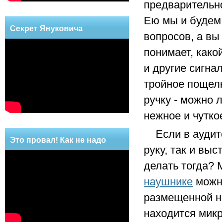
предварительно
Ею мы и будем
Секрет Януковича
вопросов, а вы
понимает, како
и другие сигна
тройное пощелк
ручку - можно 
нежное и чутко
Если в аудитор
Это провал! Как не надо
руку, так и выс
делать!
делать тогда? 
наушнике
можно
размещенной на
находится мик