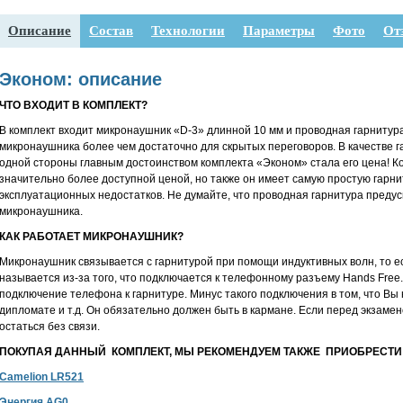
Описание
Состав
Технологии
Параметры
Фото
От
Эконом: описание
ЧТО ВХОДИТ В КОМПЛЕКТ?
В комплект входит микронаушник «D-3» длинной 10 мм и проводная гарнитура
микронаушника более чем достаточно для скрытых переговоров. В качестве 
одной стороны главным достоинством комплекта «Эконом» стала его цена! Ко
значительно более доступной ценой, но также он имеет самую простую гарни
эксплуатационных недостатков. Не думайте, что проводная гарнитура пред
микронаушника.
КАК РАБОТАЕТ МИКРОНАУШНИК?
Микронаушник связывается с гарнитурой при помощи индуктивных волн, то е
называется из-за того, что подключается к телефонному разъему Hands Free
подключение телефона к гарнитуре. Минус такого подключения в том, что Вы 
дипломате и т.д. Он обязательно должен быть в кармане. Если перед экзамен
остаться без связи.
ПОКУПАЯ ДАННЫЙ КОМПЛЕКТ, МЫ РЕКОМЕНДУЕМ ТАКЖЕ ПРИОБРЕСТИ
Camelion LR521
Энергия AG0