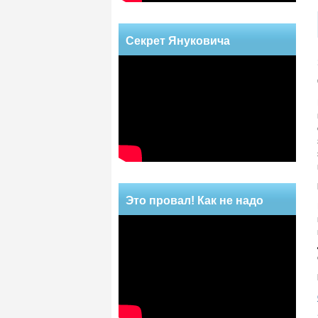
Секрет Януковича
Это провал! Как не надо
делать!