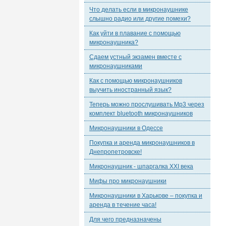
Что делать если в микронаушнике
слышно радио или другие помехи?
Как уйти в плавание с помощью
микронаушника?
Сдаем устный экзамен вместе с
микронаушниками
Как с помощью микронаушников
выучить иностранный язык?
Теперь можно прослушивать Mp3 через
комплект bluetooth микронаушников
Микронаушники в Одессе
Покупка и аренда микронаушников в
Днепропетровске!
Микронаушник - шпаргалка XXI века
Мифы про микронаушники
Микронаушники в Харькове – покупка и
аренда в течение часа!
Для чего предназначены