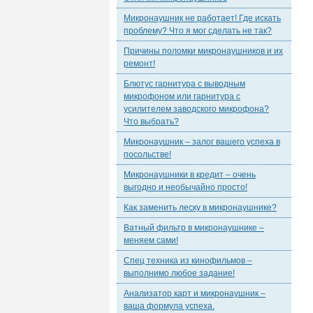
Микронаушник не работает! Где искать
проблему? Что я мог сделать не так?
Причины поломки микронаушников и их
ремонт!
Блютус гарнитура с выводным
микрофоном или гарнитура с
усилителем заводского микрофона?
Что выбрать?
Микронаушник – залог вашего успеха в
посольстве!
Микронаушники в кредит – очень
выгодно и необычайно просто!
Как заменить леску в микронаушнике?
Ватный фильтр в микронаушнике –
меняем сами!
Спец техника из кинофильмов –
выполнимо любое задание!
Анализатор карт и микронаушник –
ваша формула успеха.