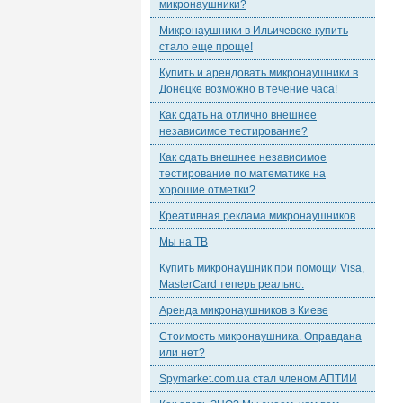
микронаушники?
Микронаушники в Ильичевске купить
стало еще проще!
Купить и арендовать микронаушники в
Донецке возможно в течение часа!
Как сдать на отлично внешнее
независимое тестирование?
Как сдать внешнее независимое
тестирование по математике на
хорошие отметки?
Креативная реклама микронаушников
Мы на ТВ
Купить микронаушник при помощи Visa,
MasterCard теперь реально.
Аренда микронаушников в Киеве
Стоимость микронаушника. Оправдана
или нет?
Spymarket.com.ua стал членом АПТИИ