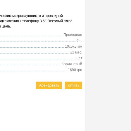
ическим микронаушником и проводной
одключения к телефону 3.5". Весомый плюс
я цена.
Проводная
6 ч.
10x5x5 мм
12 мес.
1.2 г
Коричневый
1690 грн
Арендовать
Купить