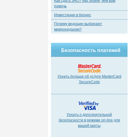
Как сдать ЗНО? Мы знаем, чем вам
помочь
Инвестиции в бизнес
Почему ведущие выбирают
микронаушник?
Безопасность платежей
Узнать больше об услуге MasterCard
SecureCode
Узнать о дополнительной
безопасности в режиме on-line для
вашей карты