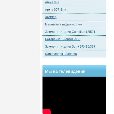
Агент 007
Агент 007-Элит
Хаммер
Магнитный наушник 1 мм
Элемент питания Camelion LR521
Батарейка Энергия AG0
Элемент питания Sony SR416/337
Nano Magnit Bluetooth
Мы на телевидении