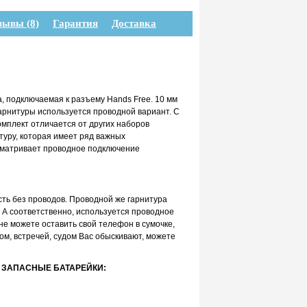
зывы (8)
Гарантия
Доставка
, подключаемая к разъему Hands Free. 10 мм
гарнитуры используется проводной вариант. С
мплект отличается от других наборов
туру, которая имеет ряд важных
усматривает проводное подключение
сть без проводов. Проводной же гарнитура
. А соответственно, используется проводное
не можете оставить свой телефон в сумочке,
ом, встречей, судом Вас обыскивают, можете
 ЗАПАСНЫЕ БАТАРЕЙКИ: