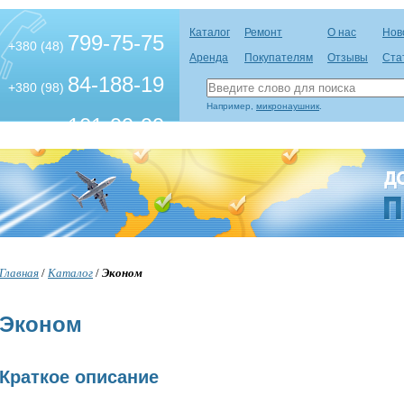
Каталог
Ремонт
О нас
Нов
799-75-75
+380 (48)
Аренда
Покупателям
Отзывы
Ста
84-188-19
+380 (98)
Например,
микронаушник
.
101-99-99
+380 (63)
Главная
/
Каталог
/
Эконом
Эконом
Краткое описание