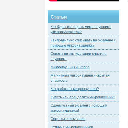
Статьи
Как будет выглядеть микронаушник в
ухе пользователя?
Как правильно списывать на экзамене с
помощью микронаушника?
Советы по эксплуатации скрытого
наушника
Микронаушник и iPhone
Магнитный микронаушник - скрытая
опасность
Как работает микронаушник?
Купить или арендовать микронаушник?
Сдаем устный экзамен с помощью
микронаушников!
Секреты списывания
Отличия микронаушников