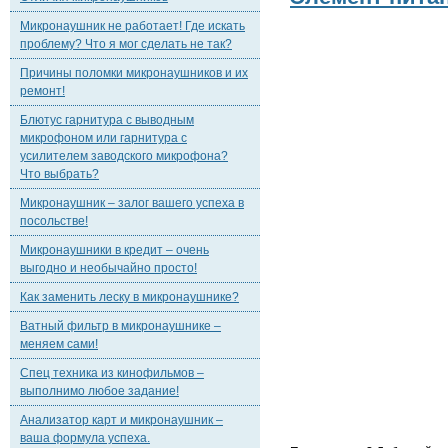
Микронаушник не работает! Где искать
проблему? Что я мог сделать не так?
Причины поломки микронаушников и их
ремонт!
Блютус гарнитура с выводным
микрофоном или гарнитура с
усилителем заводского микрофона?
Что выбрать?
Микронаушник – залог вашего успеха в
посольстве!
Микронаушники в кредит – очень
выгодно и необычайно просто!
Как заменить леску в микронаушнике?
Ватный фильтр в микронаушнике –
меняем сами!
Спец техника из кинофильмов –
выполнимо любое задание!
Анализатор карт и микронаушник –
ваша формула успеха.