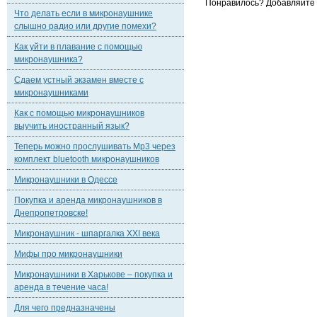
Понравилось? Добавляйте к
Что делать если в микронаушнике
слышно радио или другие помехи?
Как уйти в плавание с помощью
микронаушника?
Сдаем устный экзамен вместе с
микронаушниками
Как с помощью микронаушников
выучить иностранный язык?
Теперь можно прослушивать Mp3 через
комплект bluetooth микронаушников
Микронаушники в Одессе
Покупка и аренда микронаушников в
Днепропетровске!
Микронаушник - шпаргалка XXI века
Мифы про микронаушники
Микронаушники в Харькове – покупка и
аренда в течение часа!
Для чего предназначены