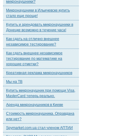
микронаушники?
Микронаушники в Ильичевске купить
стало еще проще!
Купить и арендовать микронаушники в
Донецке возможно в течение часа!
Как сдать на отлично внешнее
независимое тестирование?
Как сдать внешнее независимое
тестирование по математике на
хорошие отметки?
Креативная реклама микронаушников
Мы на ТВ
Купить микронаушник при помощи Visa,
MasterCard теперь реально.
Аренда микронаушников в Киеве
Стоимость микронаушника. Оправдана
или нет?
Spymarket.com.ua стал членом АПТИИ