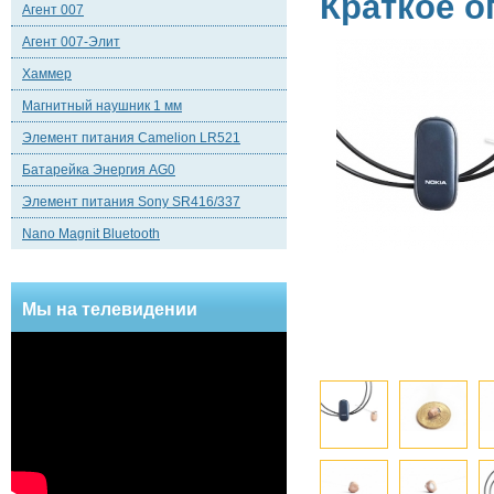
Краткое о
Агент 007
Агент 007-Элит
Хаммер
Магнитный наушник 1 мм
Элемент питания Camelion LR521
Батарейка Энергия AG0
Элемент питания Sony SR416/337
Nano Magnit Bluetooth
Мы на телевидении