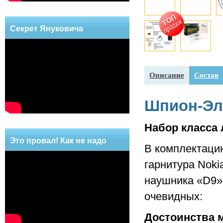
Секрет Януковича
Описание
Состав
Шпион-Эл
Набор класса 
Это провал! Как не надо
В комплектацию
делать!
гарнитура Noki
наушника «D9»
очевидных:
Достоинства 