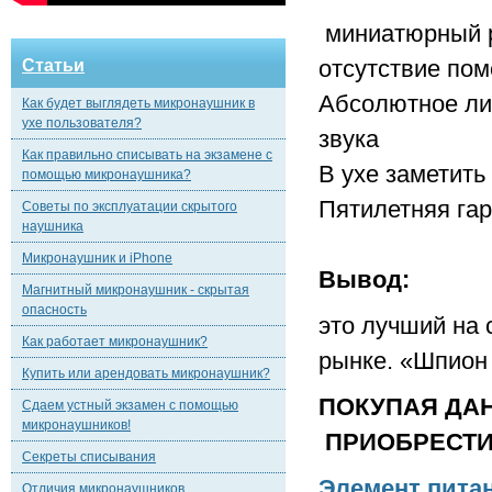
миниатюрный р
отсутствие пом
Статьи
Абсолютное лид
Как будет выглядеть микронаушник в
ухе пользователя?
звука
Как правильно списывать на экзамене с
В ухе заметить
помощью микронаушника?
Пятилетняя га
Советы по эксплуатации скрытого
наушника
Микронаушник и iPhone
Вывод:
Магнитный микронаушник - скрытая
опасность
это лучший на
Как работает микронаушник?
рынке. «Шпион
Купить или арендовать микронаушник?
ПОКУПАЯ ДА
Сдаем устный экзамен с помощью
микронаушников!
ПРИОБРЕСТИ
Секреты списывания
Элемент питан
Отличия микронаушников