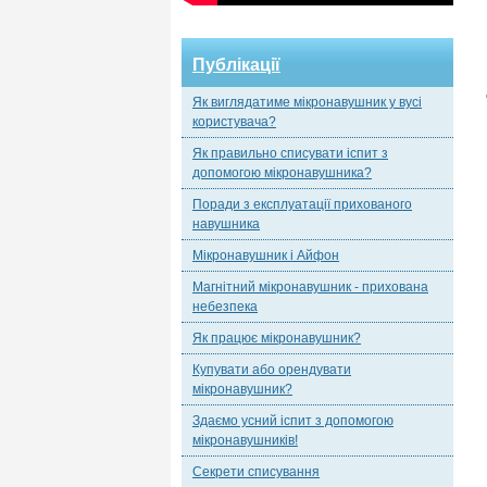
Публікації
Як виглядатиме мікронавушник у вусі
користувача?
Як правильно списувати іспит з
допомогою мікронавушника?
Поради з експлуатації прихованого
навушника
Мікронавушник і Айфон
Магнітний мікронавушник - прихована
небезпека
Як працює мікронавушник?
Купувати або орендувати
мікронавушник?
Здаємо усний іспит з допомогою
мікронавушників!
Секрети списування