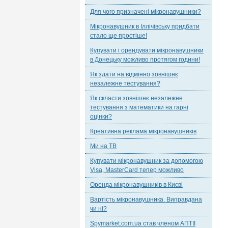
Для чого призначені мікронавушники?
Мікронавушник в Іллічівську придбати
стало ще простіше!
Купувати і орендувати мікронавушники
в Донецьку можливо протягом години!
Як здати на відмінно зовнішнє
незалежне тестування?
Як скласти зовнішнє незалежне
тестування з математики на гарні
оцінки?
Креативна реклама мікронавушників
Ми на ТВ
Купувати мікронавушник за допомогою
Visa, MasterCard тепер можливо
Оренда мікронавушників в Києві
Вартість мікронавушника. Виправдана
чи ні?
Spymarket.com.ua став членом АПТІІ