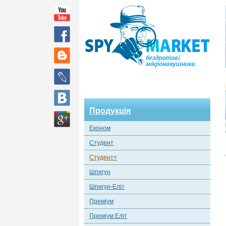
Продукція
Економ
Студент
Студент+
Шпигун
Шпигун-Еліт
Преміум
Преміум Еліт