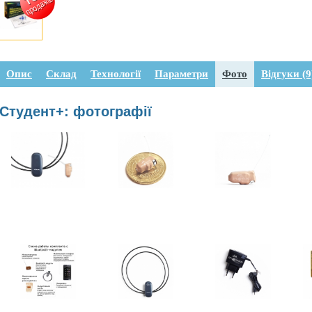
Опис
Склад
Технології
Параметри
Фото
Відгуки (9
Студент+: фотографії