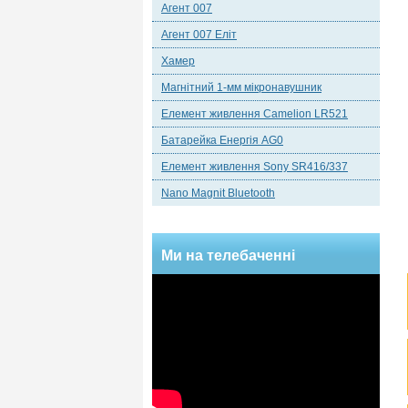
Агент 007
Агент 007 Еліт
Хамер
Магнітний 1-мм мікронавушник
Елемент живлення Camelion LR521
Батарейка Енергія AG0
Елемент живлення Sony SR416/337
Nano Magnit Bluetooth
Ми на телебаченні