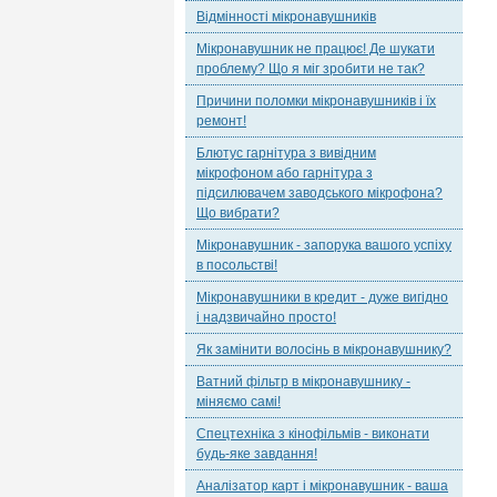
Відмінності мікронавушників
Мікронавушник не працює! Де шукати
проблему? Що я міг зробити не так?
Причини поломки мікронавушників і їх
ремонт!
Блютус гарнітура з вивідним
мікрофоном або гарнітура з
підсилювачем заводського мікрофона?
Що вибрати?
Мікронавушник - запорука вашого успіху
в посольстві!
Мікронавушники в кредит - дуже вигідно
і надзвичайно просто!
Як замінити волосінь в мікронавушнику?
Ватний фільтр в мікронавушнику -
міняємо самі!
Спецтехніка з кінофільмів - виконати
будь-яке завдання!
Аналізатор карт і мікронавушник - ваша