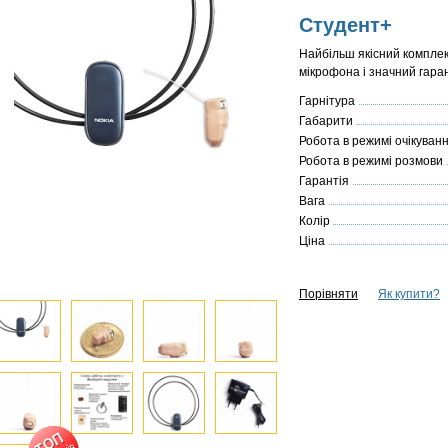
Студент+
Найбільш якісний комплек
мікрофона і значний гара
Гарнітура
Габарити
Робота в режимі очікуван
Робота в режимі розмови
Гарантія
Вага
Колір
Ціна
Порівняти
Як купити?