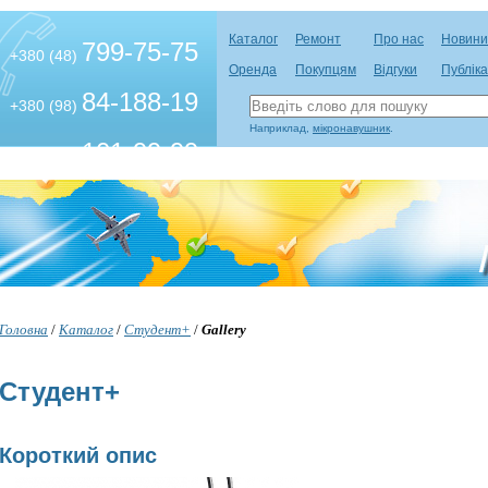
Каталог
Ремонт
Про нас
Новини
799-75-75
+380 (48)
Оренда
Покупцям
Відгуки
Публіка
84-188-19
+380 (98)
Наприклад,
мікронавушник
.
101-99-99
+380 (63)
Головна
/
Каталог
/
Студент+
/
Gallery
Студент+
Короткий опис