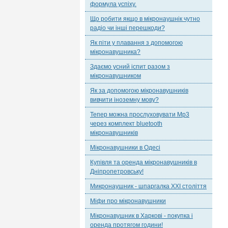
формула успіху.
Що робити якщо в мікронаушнік чутно
радіо чи інші перешкоди?
Як піти у плавання з допомогою
мікронавушника?
Здаємо усний іспит разом з
мікронавушником
Як за допомогою мікронавушників
вивчити іноземну мову?
Тепер можна прослуховувати Mp3
через комплект bluetooth
мікронавушників
Мікронавушники в Одесі
Купівля та оренда мікронавушників в
Дніпропетровську!
Микронаушник - шпаргалка XXI століття
Міфи про мікронавушники
Мікронавушник в Харкові - покупка і
оренда протягом години!