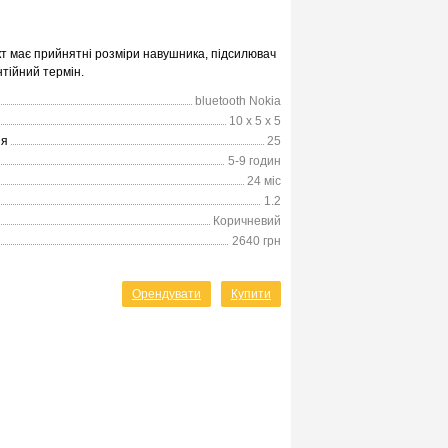
т має прийнятні розміри навушника, підсилювач
нтійний термін.
bluetooth Nokia
10 x 5 x 5
ня
25
5-9 годин
24 міс
1.2
Коричневий
2640 грн
Орендувати
Купити