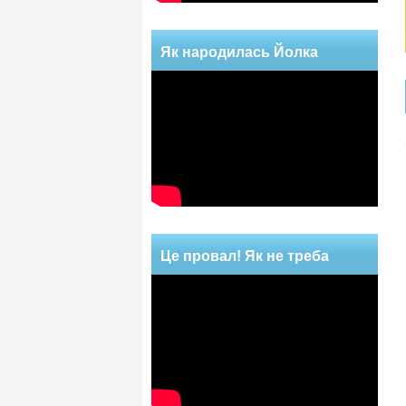
Як народилась Йолка
Це провал! Як не треба
робити!