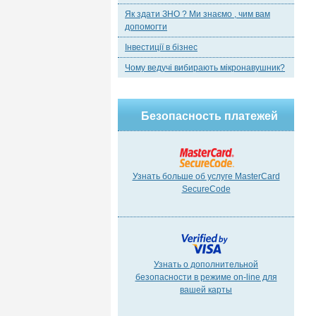
Як здати ЗНО ? Ми знаємо , чим вам
допомогти
Інвестиції в бізнес
Чому ведучі вибирають мікронавушник?
Безопасность платежей
Узнать больше об услуге MasterCard
SecureCode
Узнать о дополнительной
безопасности в режиме on-line для
вашей карты