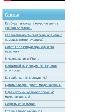
Статьи
Как будет выглядеть микронаушник в
ухе пользователя?
Как правильно списывать на экзамене с
помощью микронаушника?
Советы по эксплуатации скрытого
наушника
Микронаушник и iPhone
Магнитный микронаушник - скрытая
опасность
Как работает микронаушник?
Купить или арендовать микронаушник?
Сдаем устный экзамен с помощью
микронаушников!
Секреты списывания
Отличия микронаушников