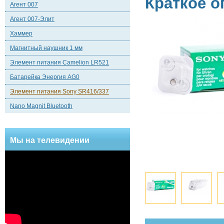
Краткое о
Агент 007
Агент 007-Элит
Хаммер
Магнитный наушник 1 мм
Элемент питания Camelion LR521
Батарейка Энергия AG0
Элемент питания Sony SR416/337
Nano Magnit Bluetooth
Мы на телевидении