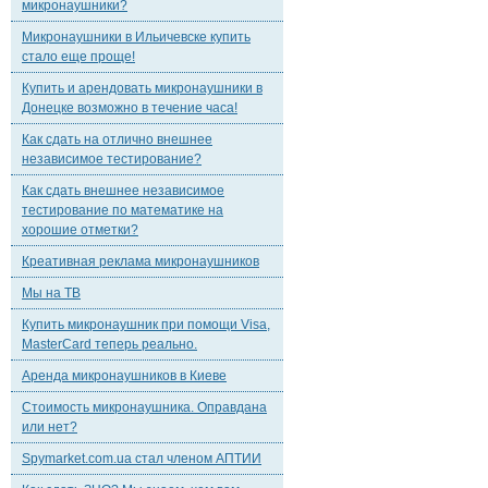
микронаушники?
Микронаушники в Ильичевске купить
стало еще проще!
Купить и арендовать микронаушники в
Донецке возможно в течение часа!
Как сдать на отлично внешнее
независимое тестирование?
Как сдать внешнее независимое
тестирование по математике на
хорошие отметки?
Креативная реклама микронаушников
Мы на ТВ
Купить микронаушник при помощи Visa,
MasterCard теперь реально.
Аренда микронаушников в Киеве
Стоимость микронаушника. Оправдана
или нет?
Spymarket.com.ua стал членом АПТИИ