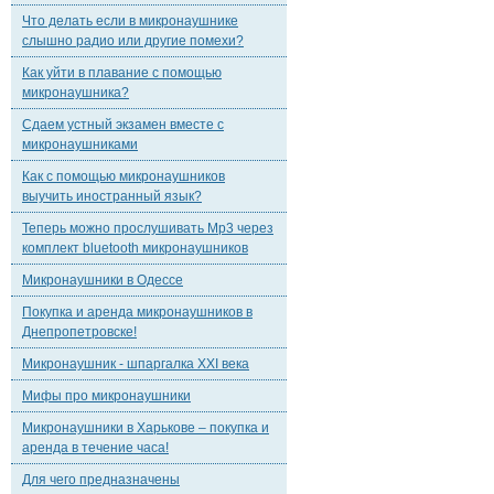
Что делать если в микронаушнике
слышно радио или другие помехи?
Как уйти в плавание с помощью
микронаушника?
Сдаем устный экзамен вместе с
микронаушниками
Как с помощью микронаушников
выучить иностранный язык?
Теперь можно прослушивать Mp3 через
комплект bluetooth микронаушников
Микронаушники в Одессе
Покупка и аренда микронаушников в
Днепропетровске!
Микронаушник - шпаргалка XXI века
Мифы про микронаушники
Микронаушники в Харькове – покупка и
аренда в течение часа!
Для чего предназначены