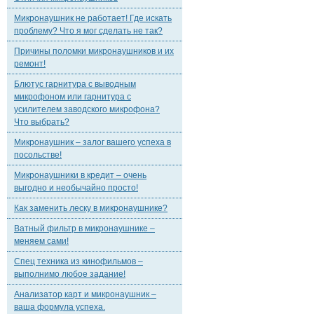
Микронаушник не работает! Где искать
проблему? Что я мог сделать не так?
Причины поломки микронаушников и их
ремонт!
Блютус гарнитура с выводным
микрофоном или гарнитура с
усилителем заводского микрофона?
Что выбрать?
Микронаушник – залог вашего успеха в
посольстве!
Микронаушники в кредит – очень
выгодно и необычайно просто!
Как заменить леску в микронаушнике?
Ватный фильтр в микронаушнике –
меняем сами!
Спец техника из кинофильмов –
выполнимо любое задание!
Анализатор карт и микронаушник –
ваша формула успеха.