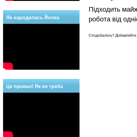
Підходить майж
Як народилась Йолка
робота від одн
Сподобалось? Добавляйте 
Це провал! Як не треба
робити!