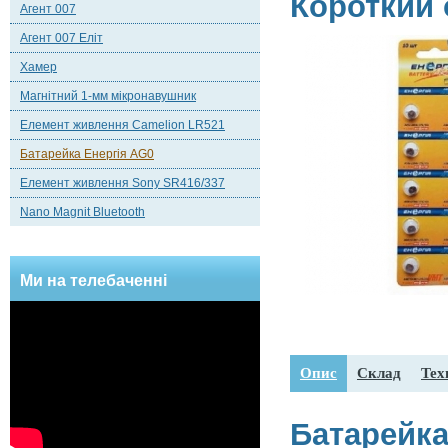
Короткий 
Агент 007
Агент 007 Еліт
Хамер
Магнітний 1-мм мікронавушник
Елемент живлення Camelion LR521
Батарейка Енергія AG0
Елемент живлення Sony SR416/337
Nano Magnit Bluetooth
Ми на телебаченні
Опис
Склад
Тех
Батарейка