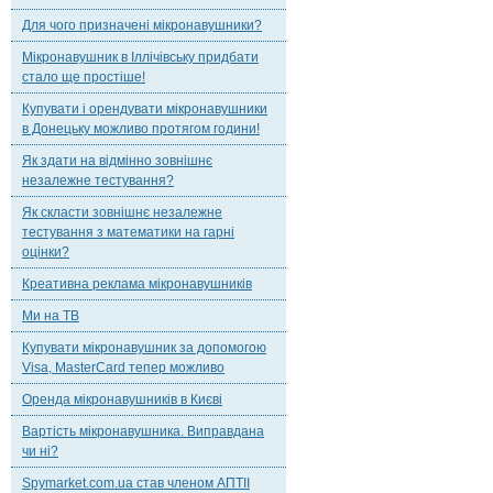
Для чого призначені мікронавушники?
Мікронавушник в Іллічівську придбати
стало ще простіше!
Купувати і орендувати мікронавушники
в Донецьку можливо протягом години!
Як здати на відмінно зовнішнє
незалежне тестування?
Як скласти зовнішнє незалежне
тестування з математики на гарні
оцінки?
Креативна реклама мікронавушників
Ми на ТВ
Купувати мікронавушник за допомогою
Visa, MasterCard тепер можливо
Оренда мікронавушників в Києві
Вартість мікронавушника. Виправдана
чи ні?
Spymarket.com.ua став членом АПТІІ