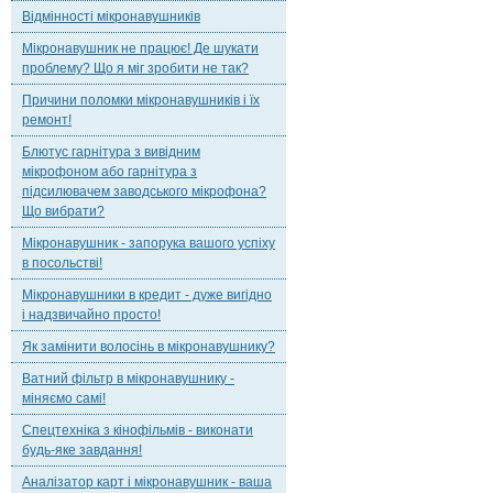
Відмінності мікронавушників
Мікронавушник не працює! Де шукати
проблему? Що я міг зробити не так?
Причини поломки мікронавушників і їх
ремонт!
Блютус гарнітура з вивідним
мікрофоном або гарнітура з
підсилювачем заводського мікрофона?
Що вибрати?
Мікронавушник - запорука вашого успіху
в посольстві!
Мікронавушники в кредит - дуже вигідно
і надзвичайно просто!
Як замінити волосінь в мікронавушнику?
Ватний фільтр в мікронавушнику -
міняємо самі!
Спецтехніка з кінофільмів - виконати
будь-яке завдання!
Аналізатор карт і мікронавушник - ваша