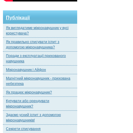
Публікації
Як виглядатиме мікронавушник у вусі
користувача?
Як правильно списувати іспит з
допомогою мікронавушника?
Поради з експлуатації прихованого
навушника
Мікронавушник і Айфон
Магнітний мікронавушник - прихована
небезпека
Як працює мікронавушник?
Купувати або орендувати
мікронавушник?
Здаємо усний іспит з допомогою
мікронавушників!
Секрети списування