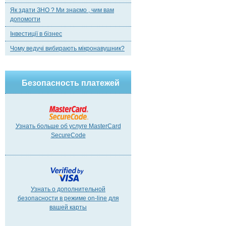
Як здати ЗНО ? Ми знаємо , чим вам
допомогти
Інвестиції в бізнес
Чому ведучі вибирають мікронавушник?
Безопасность платежей
Узнать больше об услуге MasterCard
SecureCode
Узнать о дополнительной
безопасности в режиме on-line для
вашей карты