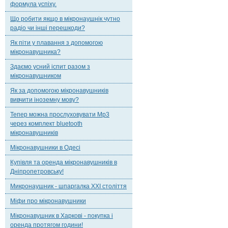
формула успіху.
Що робити якщо в мікронаушнік чутно
радіо чи інші перешкоди?
Як піти у плавання з допомогою
мікронавушника?
Здаємо усний іспит разом з
мікронавушником
Як за допомогою мікронавушників
вивчити іноземну мову?
Тепер можна прослуховувати Mp3
через комплект bluetooth
мікронавушників
Мікронавушники в Одесі
Купівля та оренда мікронавушників в
Дніпропетровську!
Микронаушник - шпаргалка XXI століття
Міфи про мікронавушники
Мікронавушник в Харкові - покупка і
оренда протягом години!