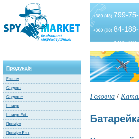
799-75
+380 (48)
84-188
+380 (98)
101-99
+380 (63)
Продукція
Економ
Студент
Головна
/
Ката
Студент+
Шпигун
Шпигун-Еліт
Батарейк
Преміум
Преміум Еліт