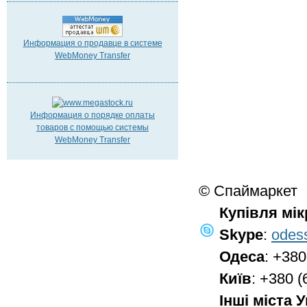
Информация о продавце в системе
WebMoney Transfer
Информация о порядке оплаты
товаров с помощью системы
WebMoney Transfer
© Спаймаркет
Купівля мі
Skype
:
odes
Одеса
: +380
Київ
: +380 (
Інші міста 