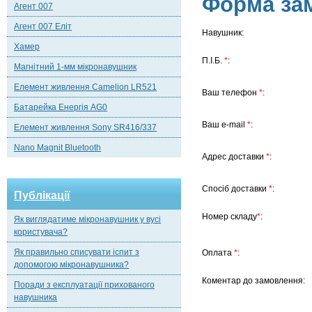
Форма за
Агент 007
Агент 007 Еліт
Навушник:
Хамер
П.І.Б.
*
:
Магнітний 1-мм мікронавушник
Елемент живлення Camelion LR521
Ваш телефон
*
:
Батарейка Енергія AG0
Ваш е-mail
*
:
Елемент живлення Sony SR416/337
Nano Magnit Bluetooth
Адрес доставки
*
:
Спосіб доставки
*
:
Публікації
Номер складу
*
:
Як виглядатиме мікронавушник у вусі
користувача?
Як правильно списувати іспит з
Оплата
*
:
допомогою мікронавушника?
Коментар до замовлення:
Поради з експлуатації прихованого
навушника