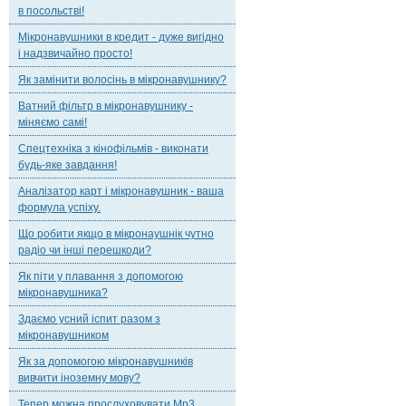
в посольстві!
Мікронавушники в кредит - дуже вигідно
і надзвичайно просто!
Як замінити волосінь в мікронавушнику?
Ватний фільтр в мікронавушнику -
міняємо самі!
Спецтехніка з кінофільмів - виконати
будь-яке завдання!
Аналізатор карт і мікронавушник - ваша
формула успіху.
Що робити якщо в мікронаушнік чутно
радіо чи інші перешкоди?
Як піти у плавання з допомогою
мікронавушника?
Здаємо усний іспит разом з
мікронавушником
Як за допомогою мікронавушників
вивчити іноземну мову?
Тепер можна прослуховувати Mp3