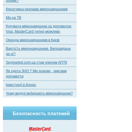
оцінки?
Креативна реклама мікронавушників
Ми на ТВ
Купувати мікронавушник за допомогою
Visa, MasterCard тепер можливо
Оренда мікронавушників в Києві
Вартість мікронавушника. Виправдана
чи ні?
Spymarket.com.ua став членом АПТІІ
Як здати ЗНО ? Ми знаємо , чим вам
допомогти
Інвестиції в бізнес
Чому ведучі вибирають мікронавушник?
Безопасность платежей