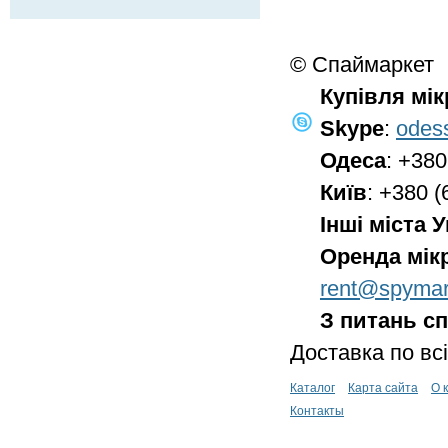
© Спаймаркет
Купівля мі
Skype
:
odes
Одеса
: +380
Київ
: +380 (
Інші міста 
Оренда мік
rent@spymar
З питань сп
Доставка по всі
Каталог
Карта сайта
О 
Контакты