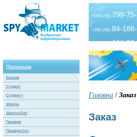
799-75
+380 (48)
84-188
+380 (98)
101-99
+380 (63)
Продукція
Економ
Студент
Головна
/
Заказ
Студент+
Шпигун
Шпигун-Еліт
Заказ
Преміум
Преміум Еліт